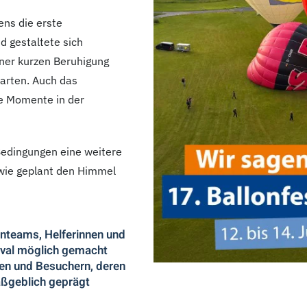
ens die erste
d gestaltete sich
iner kurzen Beruhigung
tarten. Auch das
le Momente in der
Bedingungen eine weitere
 wie geplant den Himmel
onteams, Helferinnen und
tival möglich gemacht
en und Besuchern, deren
ßgeblich geprägt