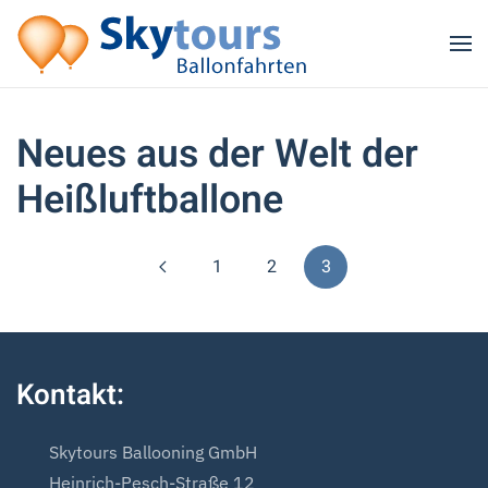
Zum Hauptinhalt springen
Neues aus der Welt der
Heißluftballone
1
2
3
Kontakt:
Skytours Ballooning GmbH
Heinrich-Pesch-Straße 12